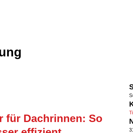
zung
K
T
 für Dachrinnen: So
N
er effizient
3