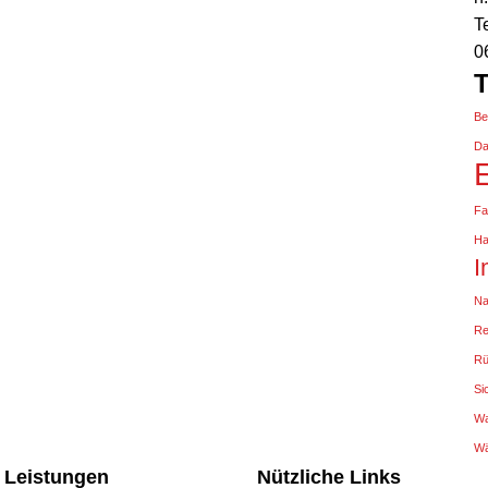
T
0
Be
Da
E
Fa
Ha
I
Na
Re
Rü
Si
Wa
W
 Leistungen
Nützliche Links