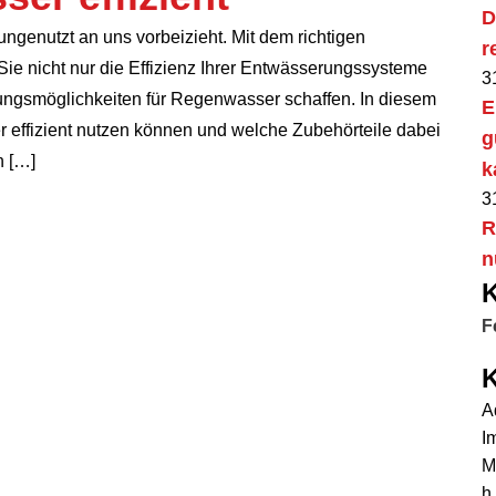
D
ungenutzt an uns vorbeizieht. Mit dem richtigen
r
e nicht nur die Effizienz Ihrer Entwässerungssysteme
3
ungsmöglichkeiten für Regenwasser schaffen. In diesem
E
r effizient nutzen können und welche Zubehörteile dabei
g
n […]
k
3
R
n
F
K
A
I
Ma
h