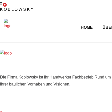
x
K
O
B
L
O
W
S
K
Y
HOME
ÜBE
X
Über uns
Die Firma Koblowsky ist Ihr Handwerker Fachbetrieb Rund um D
ihrer baulichen Vorhaben und Visionen.
Kontakt