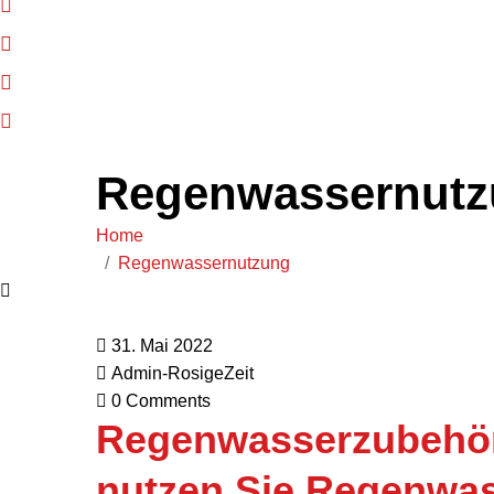
Im Langen Streich 27, 36093 Künzell
0661 - 3 41 80
kontakt@koblowsky.com
Mo. – Fr. von 8:00 bis 16:00 Uhr
Regenwassernut
Home
Regenwassernutzung
31. Mai 2022
Admin-RosigeZeit
0 Comments
Regenwasserzubehör
nutzen Sie Regenwass