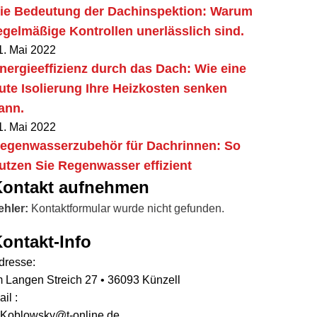
ie Bedeutung der Dachinspektion: Warum
egelmäßige Kontrollen unerlässlich sind.
1. Mai 2022
nergieeffizienz durch das Dach: Wie eine
ute Isolierung Ihre Heizkosten senken
ann.
1. Mai 2022
egenwasserzubehör für Dachrinnen: So
utzen Sie Regenwasser effizient
Kontakt aufnehmen
ehler:
Kontaktformular wurde nicht gefunden.
ontakt-Info
dresse:
m Langen Streich 27 • 36093 Künzell
il :
.Koblowsky@t-online.de