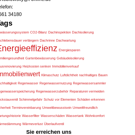
elefon:
661 34180
Tags
wässerungssystem
CO2-Bilanz
Dachinspektion
Dachisolierung
chlebensdauer verlängern
Dachrinne
Dachwartung
nergieeffizienz
Energiesparen
miliengesundheit
Gartenbewässerung
Gebäudeisolierung
usrenovierung
Heizkosten senken
Immobilienverkauf
mmobilienwert
Klimaschutz
Luftdichtheit
nachhaltiges Bauen
chhaltigkeit
Regenwasser
Regenwassernutzung
Regenwassersammler
genwasserspeicherung
Regenwasserzubehör
Reparaturen vermeiden
ckstauventil
Schimmelgefahr
Schutz vor Elementen
Schäden erkennen
cherheit
Terminvereinbarung
Umweltbewusstsein
Umweltfreundlich
rtungshistorie
Wasserfilter
Wasserschäden
Wassertank
Wohnkomfort
ärmedämmung
Wärmeverlust
Überlaufventil
Sie erreichen uns