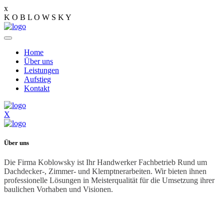
x
K
O
B
L
O
W
S
K
Y
Home
Über uns
Leistungen
Aufstieg
Kontakt
X
Über uns
Die Firma Koblowsky ist Ihr Handwerker Fachbetrieb Rund um
Dachdecker-, Zimmer- und Klemptnerarbeiten. Wir bieten ihnen
professionelle Lösungen in Meisterqualität für die Umsetzung ihrer
baulichen Vorhaben und Visionen.
Kontakt