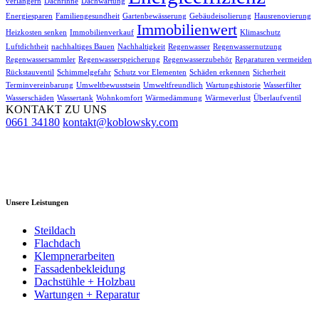
verlängern
Dachrinne
Dachwartung
Energiesparen
Familiengesundheit
Gartenbewässerung
Gebäudeisolierung
Hausrenovierung
Immobilienwert
Heizkosten senken
Immobilienverkauf
Klimaschutz
Luftdichtheit
nachhaltiges Bauen
Nachhaltigkeit
Regenwasser
Regenwassernutzung
Regenwassersammler
Regenwasserspeicherung
Regenwasserzubehör
Reparaturen vermeiden
Rückstauventil
Schimmelgefahr
Schutz vor Elementen
Schäden erkennen
Sicherheit
Terminvereinbarung
Umweltbewusstsein
Umweltfreundlich
Wartungshistorie
Wasserfilter
Wasserschäden
Wassertank
Wohnkomfort
Wärmedämmung
Wärmeverlust
Überlaufventil
KONTAKT ZU UNS
0661 34180
kontakt@koblowsky.com
H. Koblowsky oHG
Inh. Dirk und Timo Staubach
Im Langen Streich 27
36093 Künzell
Unsere Leistungen
Steildach
Flachdach
Klempnerarbeiten
Fassadenbekleidung
Dachstühle + Holzbau
Wartungen + Reparatur